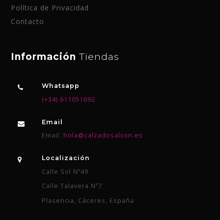
Política de Privacidad
Contacto
Información
Tiendas
Whatsapp
(+34) 611051692
Email
Email:
hola@calzadosalcon.es
Localización
Calle Sol Nº49
Calle Talavera Nº7
Plasencia, Cáceres, España