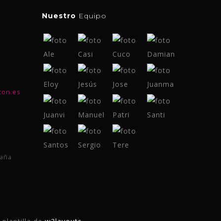
Nuestro
Equipo
con.es
paña