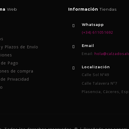
ema
Web
Información
Tiendas
Whatsapp
(+34) 611051692
os
Email
y Plazos de Envío
Email:
hola@calzadosal
iones
 de Pago
Localización
ones de compra
Calle Sol Nº49
 de Privacidad
Calle Talavera Nº7
to
Plasencia, Cáceres, Es