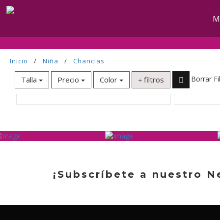
M
Inicio
/
Niña
/
Chanclas
Borrar Fi
Talla
Precio
Color
filtros
¡Subscríbete a nuestro N