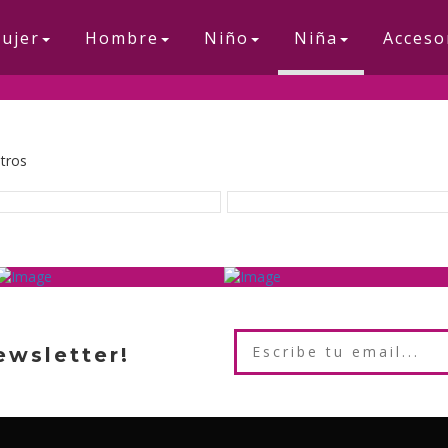
ujer
Hombre
Niño
Niña
Acceso
ltros
ewsletter!