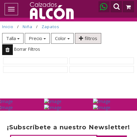
Toggle
navigation
Inicio
/
Niña
/
Zapatos
Talla
Precio
Color
filtros
Borrar Filtros
¡Subscríbete a nuestro Newsletter!