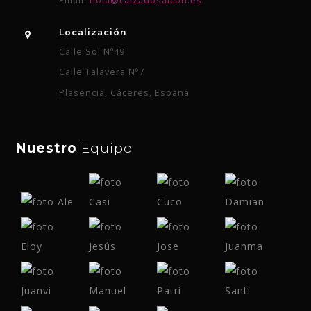
Email:
hola@calzadosalcon.es
Localización
Calle Sol Nº49
Calle Talavera Nº7
Plasencia, Cáceres, España
Nuestro
Equipo