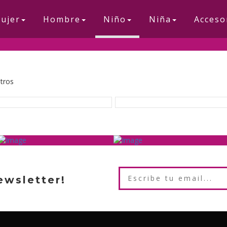
ujer
Hombre
Niño
Niña
Acceso
ltros
ewsletter!