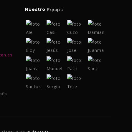
Nuestro
Equipo
con.es
paña