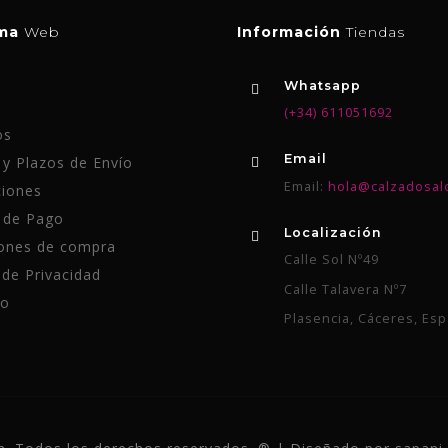
ema
Web
Información
Tiendas
Whatsapp
(+34) 611051692
os
Email
y Plazos de Envío
Email:
hola@calzadosal
iones
 de Pago
Localización
ones de compra
Calle Sol Nº49
 de Privacidad
Calle Talavera Nº7
to
Plasencia, Cáceres, Es