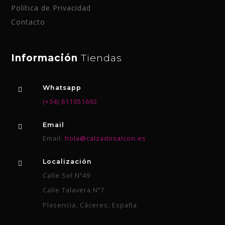
Política de Privacidad
Contacto
Información
Tiendas
Whatsapp
(+34) 611051692
Email
Email:
hola@calzadosalcon.es
Localización
Calle Sol Nº49
Calle Talavera Nº7
Plasencia, Cáceres, España