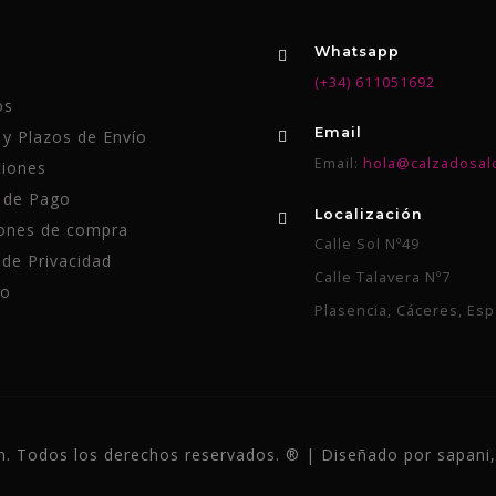
Whatsapp
(+34) 611051692
os
Email
y Plazos de Envío
Email:
hola@calzadosal
iones
 de Pago
Localización
ones de compra
Calle Sol Nº49
 de Privacidad
Calle Talavera Nº7
to
Plasencia, Cáceres, Es
. Todos los derechos reservados. ® | Diseñado por sapani, 