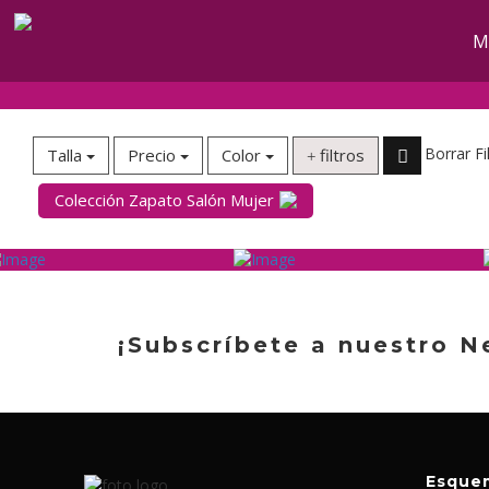
M
Borrar Fi
Talla
Precio
Color
filtros
Colección Zapato Salón Mujer
¡Subscríbete a nuestro N
Esqu